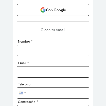
Con Google
O con tu email
*
Nombre
*
Email
Teléfono
Uruguay
+598
*
Contraseña