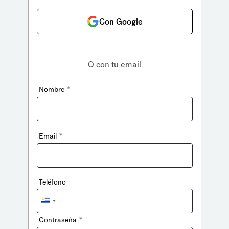
Con Google
O con tu email
*
Nombre
*
Email
Teléfono
Uruguay
+598
*
Contraseña