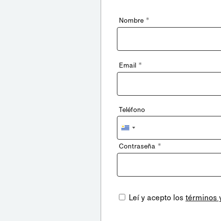
*
Nombre
*
Email
Teléfono
Uruguay
+598
*
Contraseña
Leí y acepto los
términos 