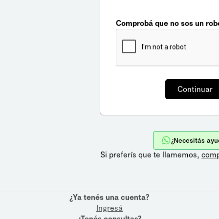
Comprobá que no sos un rob
¿Necesitás ayu
Si preferís que te llamemos,
comp
¿Ya tenés una cuenta?
Ingresá
¿Tenés consultas?