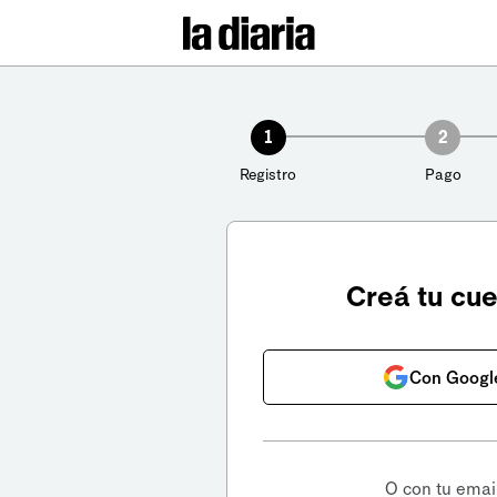
1
2
Registro
Pago
Creá tu cu
Con Googl
O con tu emai