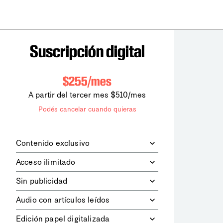
Suscripción digital
$255/mes
A partir del tercer mes $510/mes
Podés cancelar cuando quieras
Contenido exclusivo
Además de leer todos los contenidos
Acceso ilimitado
digitales de
la diaria
, podrás acceder a
los contenidos de Le Monde
Accedés sin límites a todos nuestros
Sin publicidad
diplomatique.
contenidos.
Navegá el sitio web sin espacios
Audio con artículos leídos
publicitarios.
Podrás escuchar los principales
Edición papel digitalizada
artículos del día, leídos por nuestro