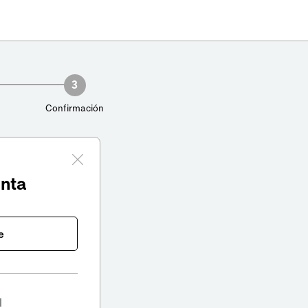
3
Confirmación
enta
e
l