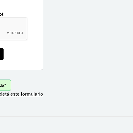
ot
da?
letá este formulario