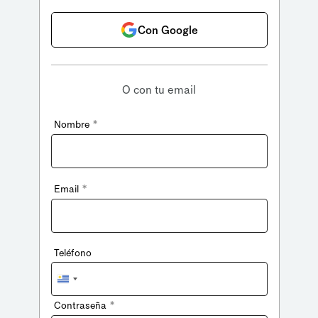
Con Google
O con tu email
*
Nombre
*
Email
Teléfono
Uruguay
+598
*
Contraseña