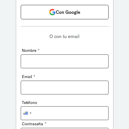
Con Google
O con tu email
*
Nombre
*
Email
Teléfono
Uruguay
+598
*
Contraseña