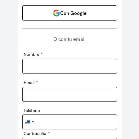
Con Google
O con tu email
*
Nombre
*
Email
Teléfono
Uruguay
+598
*
Contraseña