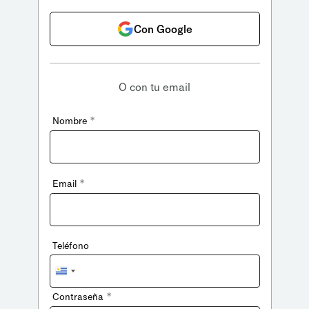
Con Google
O con tu email
*
Nombre
*
Email
Teléfono
Uruguay
+598
*
Contraseña