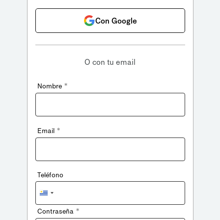
Con Google
O con tu email
*
Nombre
*
Email
Teléfono
Uruguay
+598
*
Contraseña