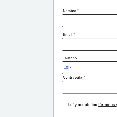
*
Nombre
*
Email
Teléfono
Uruguay
+598
*
Contraseña
Leí y acepto los
términos 