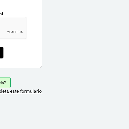
ot
da?
letá este formulario