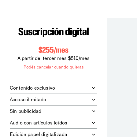
Suscripción digital
$255/mes
A partir del tercer mes $510/mes
Podés cancelar cuando quieras
Contenido exclusivo
Además de leer todos los contenidos
Acceso ilimitado
digitales de
la diaria
, podrás acceder a
los contenidos de Le Monde
Accedés sin límites a todos nuestros
Sin publicidad
diplomatique.
contenidos.
Navegá el sitio web sin espacios
Audio con artículos leídos
publicitarios.
Podrás escuchar los principales
Edición papel digitalizada
artículos del día, leídos por nuestro