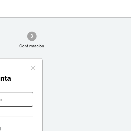
3
Confirmación
enta
e
l