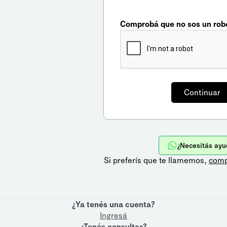
Comprobá que no sos un rob
¿Necesitás ayu
Si preferís que te llamemos,
comp
¿Ya tenés una cuenta?
Ingresá
¿Tenés consultas?