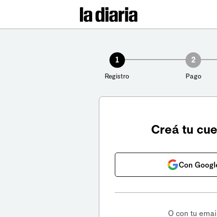
1
2
Registro
Pago
Creá tu cu
Con Googl
O con tu emai