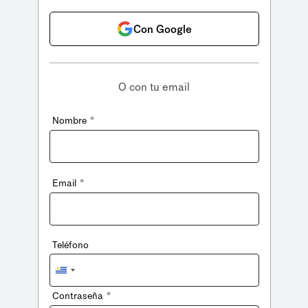
Con Google
O con tu email
*
Nombre
*
Email
Teléfono
Uruguay
+598
*
Contraseña