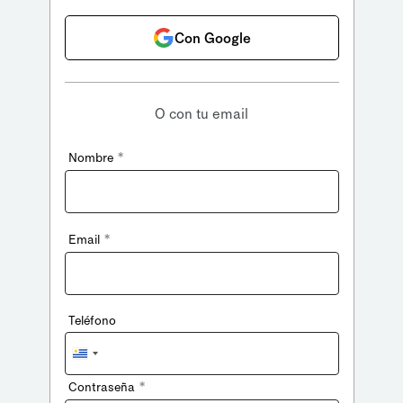
Con Google
O con tu email
*
Nombre
*
Email
Teléfono
Uruguay
+598
*
Contraseña