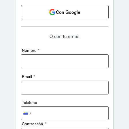
Con Google
O con tu email
*
Nombre
*
Email
Teléfono
Uruguay
+598
*
Contraseña