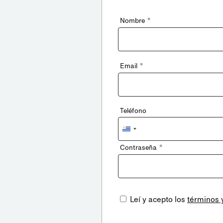
*
Nombre
*
Email
Teléfono
Uruguay
+598
*
Contraseña
Leí y acepto los
términos 