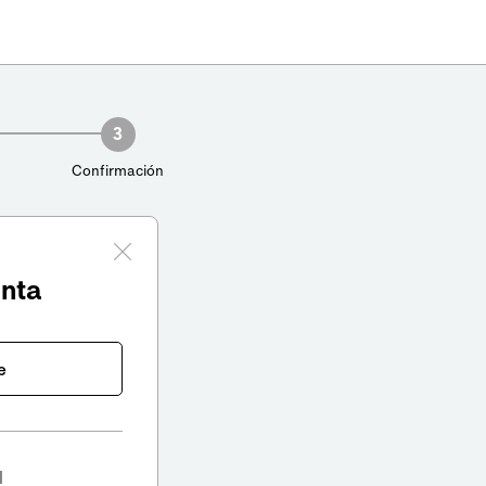
3
Confirmación
enta
e
l