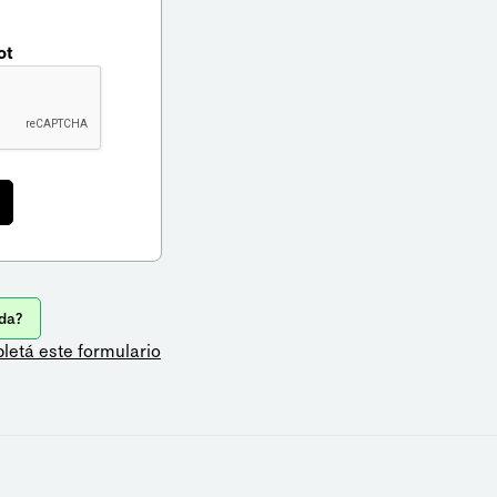
ot
da?
letá este formulario