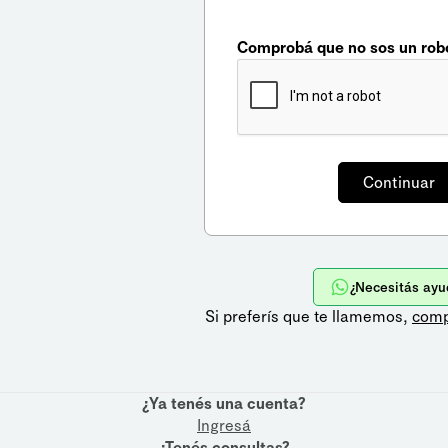
Comprobá que no sos un rob
¿Necesitás ayu
Si preferís que te llamemos,
comp
¿Ya tenés una cuenta?
Ingresá
¿Tenés consultas?