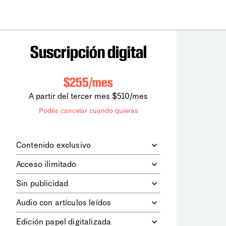
Suscripción digital
$255/mes
A partir del tercer mes $510/mes
Podés cancelar cuando quieras
Contenido exclusivo
Además de leer todos los contenidos
Acceso ilimitado
digitales de
la diaria
, podrás acceder a
los contenidos de Le Monde
Accedés sin límites a todos nuestros
Sin publicidad
diplomatique.
contenidos.
Navegá el sitio web sin espacios
Audio con artículos leídos
publicitarios.
Podrás escuchar los principales
Edición papel digitalizada
artículos del día, leídos por nuestro