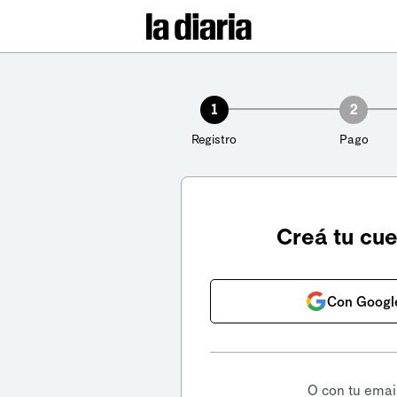
1
2
Registro
Pago
Creá tu cu
Con Googl
O con tu emai