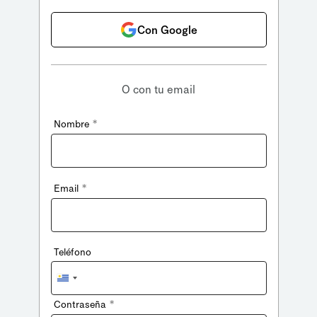
Con Google
O con tu email
*
Nombre
*
Email
Teléfono
Uruguay
+598
*
Contraseña