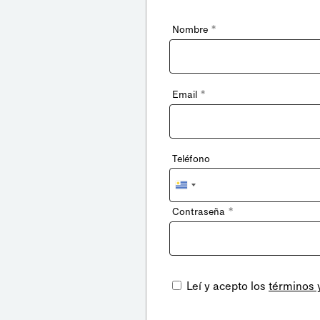
*
Nombre
*
Email
Teléfono
Uruguay
+598
*
Contraseña
Leí y acepto los
términos 