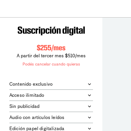
Suscripción digital
$255/mes
A partir del tercer mes $510/mes
Podés cancelar cuando quieras
Contenido exclusivo
Además de leer todos los contenidos
Acceso ilimitado
digitales de
la diaria
, podrás acceder a
los contenidos de Le Monde
Accedés sin límites a todos nuestros
Sin publicidad
diplomatique.
contenidos.
Navegá el sitio web sin espacios
Audio con artículos leídos
publicitarios.
Podrás escuchar los principales
Edición papel digitalizada
artículos del día, leídos por nuestro