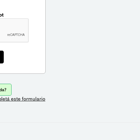
ot
da?
letá este formulario