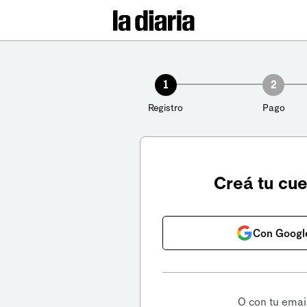
1
2
Registro
Pago
Creá tu cu
Con Googl
O con tu emai