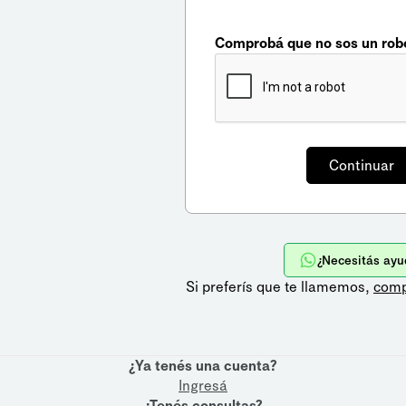
Comprobá que no sos un rob
¿Necesitás ayu
Si preferís que te llamemos,
comp
¿Ya tenés una cuenta?
Ingresá
¿Tenés consultas?