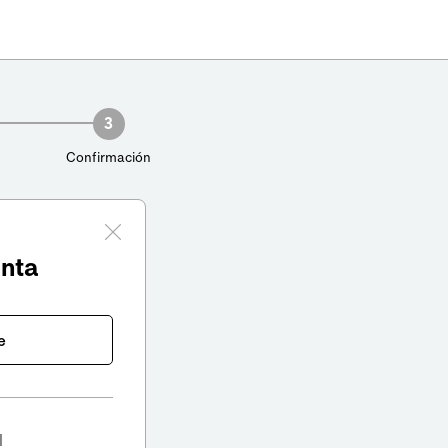
3
Confirmación
enta
e
l