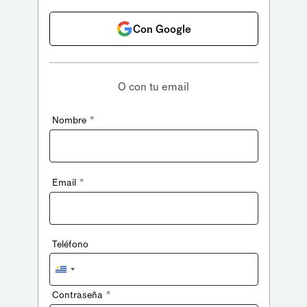
Con Google
O con tu email
*
Nombre
*
Email
Teléfono
Uruguay
+598
*
Contraseña