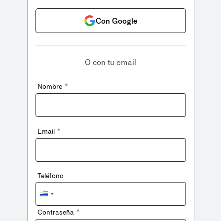
Con Google
O con tu email
*
Nombre
*
Email
Teléfono
Uruguay
+598
*
Contraseña