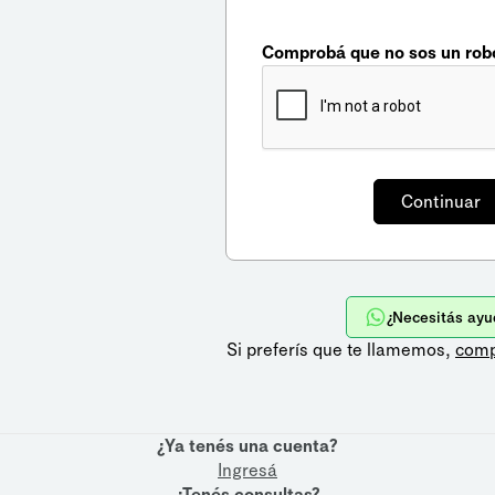
Comprobá que no sos un rob
¿Necesitás ayu
Si preferís que te llamemos,
comp
¿Ya tenés una cuenta?
Ingresá
¿Tenés consultas?