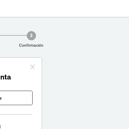
3
Confirmación
enta
e
l