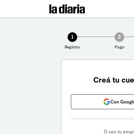
1
2
Registro
Pago
Creá tu cu
Con Googl
O con tu emai