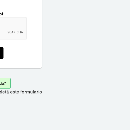
ot
da?
letá este formulario