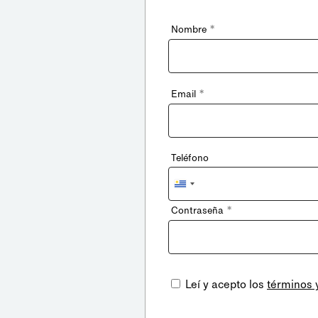
*
Nombre
*
Email
Teléfono
Uruguay
+598
*
Contraseña
Leí y acepto los
términos 