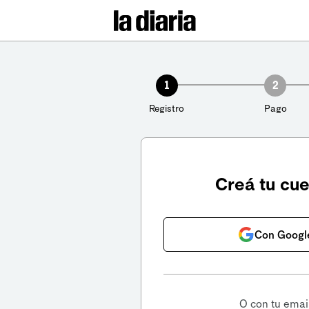
1
2
Registro
Pago
Creá tu cu
Con Googl
O con tu emai