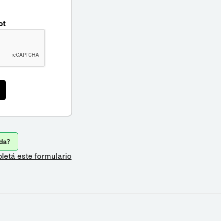
ot
da?
letá este formulario