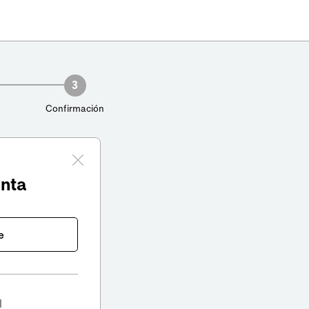
3
Confirmación
enta
e
l