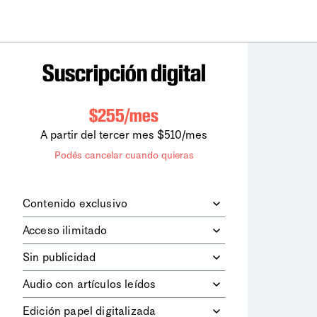
Suscripción digital
$255/mes
A partir del tercer mes $510/mes
Podés cancelar cuando quieras
Contenido exclusivo
Además de leer todos los contenidos
Acceso ilimitado
digitales de
la diaria
, podrás acceder a
los contenidos de Le Monde
Accedés sin límites a todos nuestros
Sin publicidad
diplomatique.
contenidos.
Navegá el sitio web sin espacios
Audio con artículos leídos
publicitarios.
Podrás escuchar los principales
Edición papel digitalizada
artículos del día, leídos por nuestro