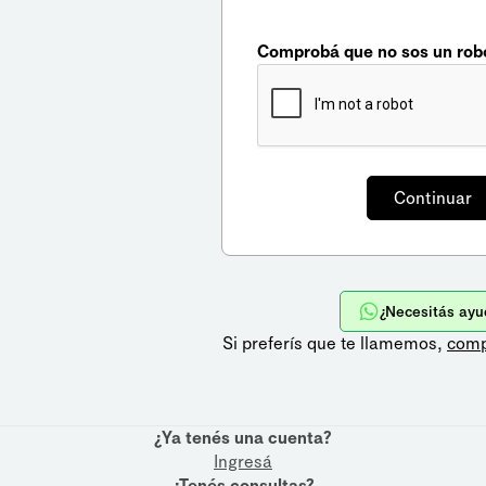
Comprobá que no sos un rob
¿Necesitás ayu
Si preferís que te llamemos,
comp
¿Ya tenés una cuenta?
Ingresá
¿Tenés consultas?