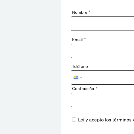
*
Nombre
*
Email
Teléfono
Uruguay
+598
*
Contraseña
Leí y acepto los
términos 