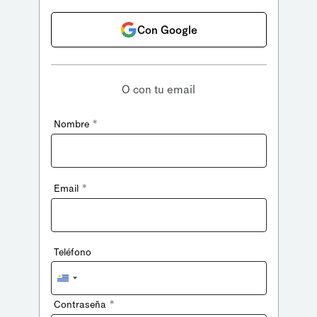
Con Google
O con tu email
*
Nombre
*
Email
Teléfono
Uruguay
+598
*
Contraseña