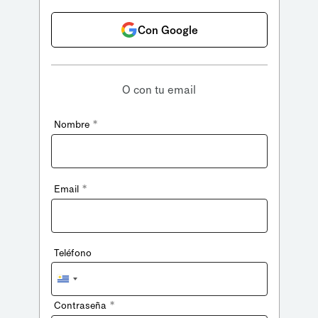
Con Google
O con tu email
*
Nombre
*
Email
Teléfono
Uruguay
+598
*
Contraseña