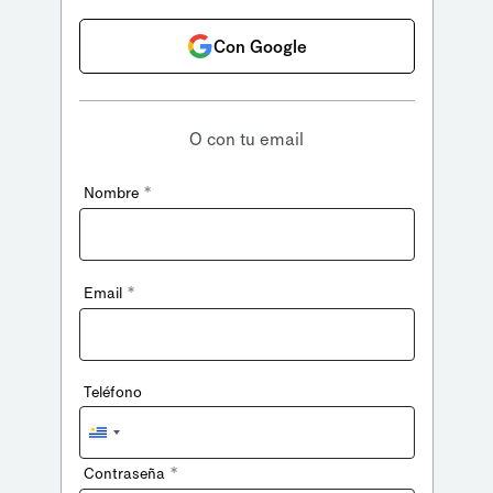
Con Google
O con tu email
*
Nombre
*
Email
Teléfono
Uruguay
+598
*
Contraseña