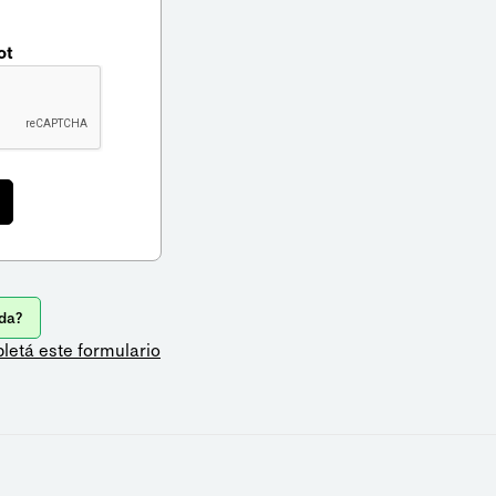
ot
da?
letá este formulario