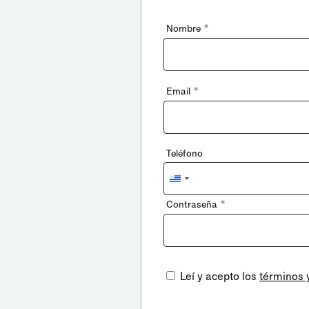
*
Nombre
*
Email
Teléfono
Uruguay
+598
*
Contraseña
Leí y acepto los
términos 