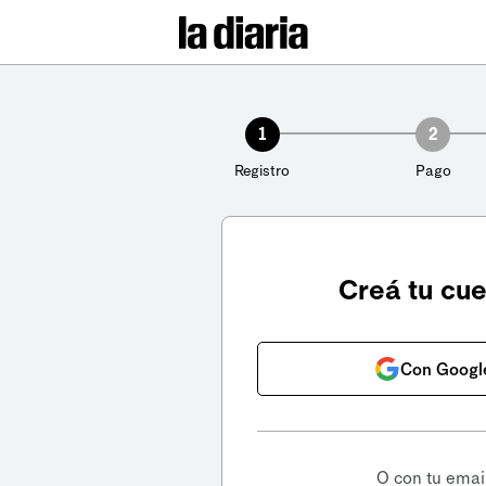
1
2
Registro
Pago
Creá tu cu
Con Googl
O con tu emai