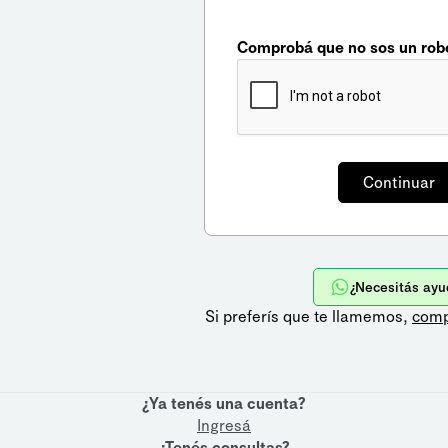
Comprobá que no sos un rob
¿Necesitás ayu
Si preferís que te llamemos,
comp
¿Ya tenés una cuenta?
Ingresá
¿Tenés consultas?