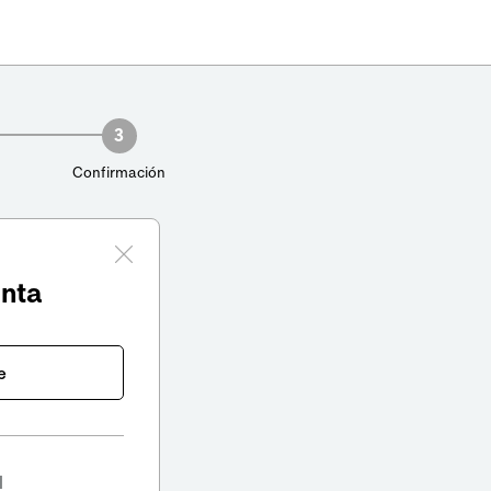
3
Confirmación
enta
e
l