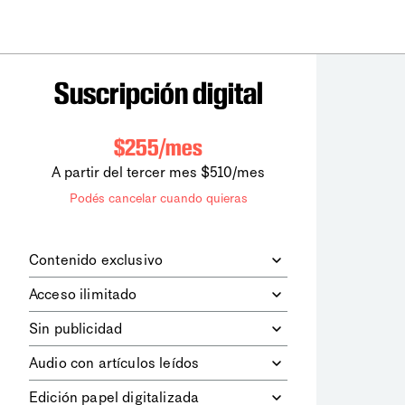
Suscripción digital
$255/mes
A partir del tercer mes $510/mes
Podés cancelar cuando quieras
Contenido exclusivo
Además de leer todos los contenidos
Acceso ilimitado
digitales de
la diaria
, podrás acceder a
los contenidos de Le Monde
Accedés sin límites a todos nuestros
Sin publicidad
diplomatique.
contenidos.
Navegá el sitio web sin espacios
Audio con artículos leídos
publicitarios.
Podrás escuchar los principales
Edición papel digitalizada
artículos del día, leídos por nuestro