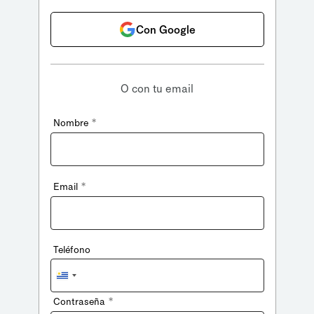
Con Google
O con tu email
*
Nombre
*
Email
Teléfono
Uruguay
+598
*
Contraseña