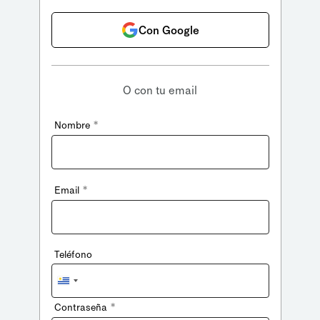
Con Google
O con tu email
*
Nombre
*
Email
Teléfono
Uruguay
+598
*
Contraseña