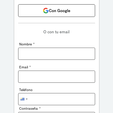
Con Google
O con tu email
*
Nombre
*
Email
Teléfono
Uruguay
+598
*
Contraseña