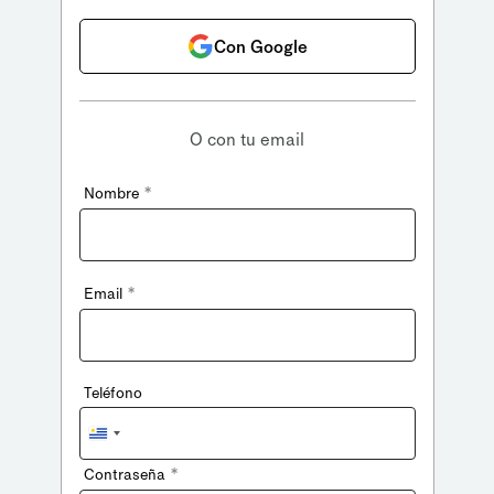
Con Google
O con tu email
*
Nombre
*
Email
Teléfono
Uruguay
+598
*
Contraseña