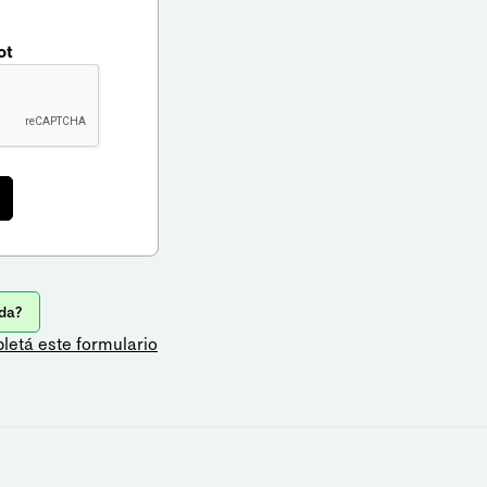
ot
da?
letá este formulario