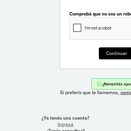
Comprobá que no sos un rob
¿Necesitás ayu
Si preferís que te llamemos,
comp
¿Ya tenés una cuenta?
Ingresá
¿Tenés consultas?