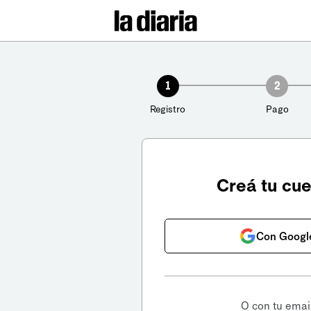
1
2
Registro
Pago
Creá tu cu
Con Googl
O con tu emai