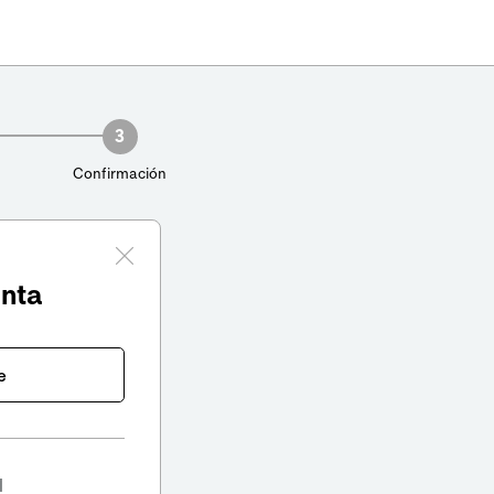
3
Confirmación
enta
e
l