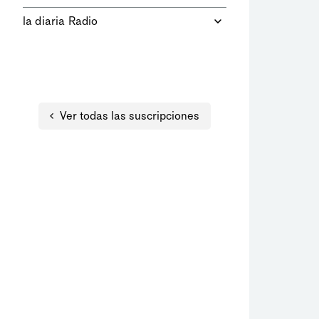
equipo de intérpretes.
Podrás leer el PDF del diario del día,
la diaria Radio
Saber más
con una experiencia digital
enriquecida.
Accedés sin límites a toda nuestra
Saber más
programación.
Ver todas las suscripciones