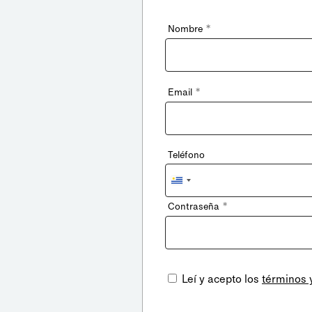
*
Nombre
*
Email
Teléfono
Uruguay
+598
*
Contraseña
Leí y acepto los
términos 