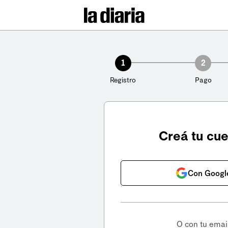
1
2
Registro
Pago
Creá tu cu
Con Googl
O con tu emai