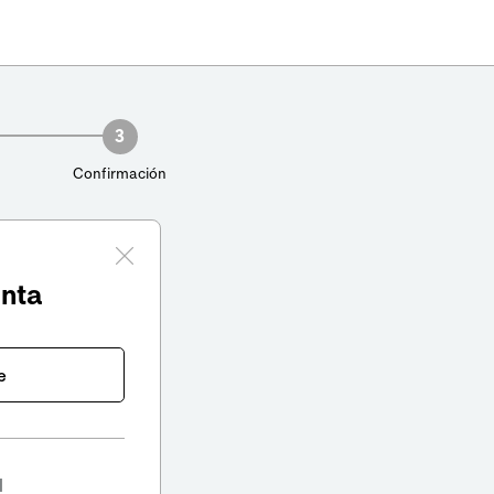
3
Confirmación
enta
e
l