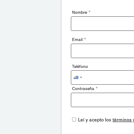
*
Nombre
*
Email
Teléfono
Uruguay
+598
*
Contraseña
Leí y acepto los
términos 