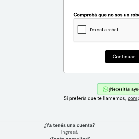
Comprobá que no sos un rob
¿Necesitás ayu
Si preferís que te llamemos,
comp
¿Ya tenés una cuenta?
Ingresá
¿Tenés consultas?