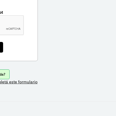
ot
da?
letá este formulario