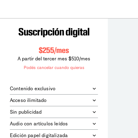
Suscripción digital
$255/mes
A partir del tercer mes $510/mes
Podés cancelar cuando quieras
Contenido exclusivo
Además de leer todos los contenidos
Acceso ilimitado
digitales de
la diaria
, podrás acceder a
los contenidos de Le Monde
Accedés sin límites a todos nuestros
Sin publicidad
diplomatique.
contenidos.
Navegá el sitio web sin espacios
Audio con artículos leídos
publicitarios.
Podrás escuchar los principales
Edición papel digitalizada
artículos del día, leídos por nuestro