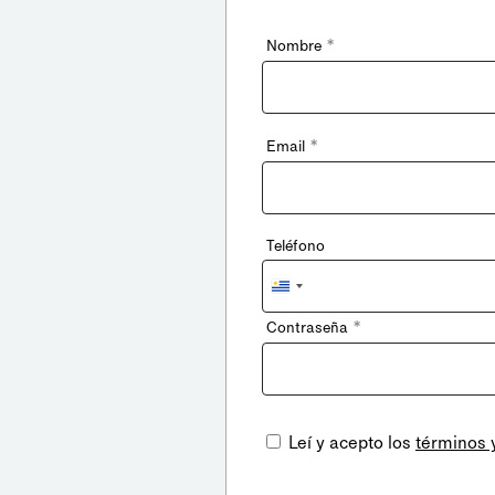
*
Nombre
*
Email
Teléfono
Uruguay
+598
*
Contraseña
Leí y acepto los
términos 