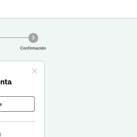
3
Confirmación
enta
e
l