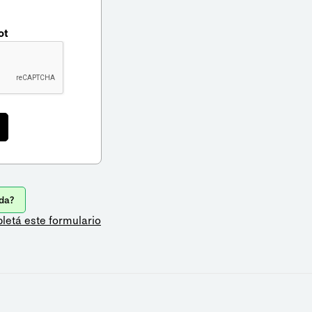
ot
da?
letá este formulario