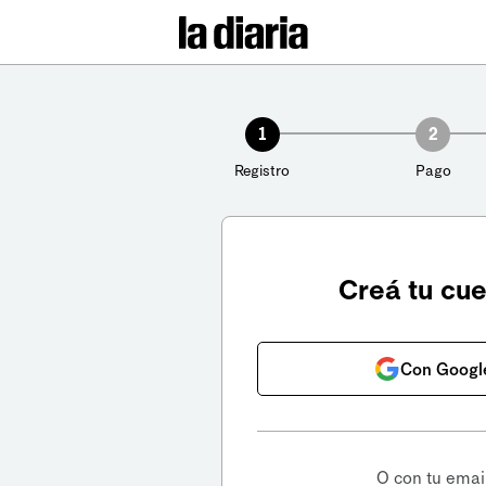
1
2
Registro
Pago
Creá tu cu
Con Googl
O con tu emai