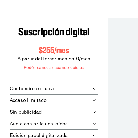
Suscripción digital
$255/mes
A partir del tercer mes $510/mes
Podés cancelar cuando quieras
Contenido exclusivo
Además de leer todos los contenidos
Acceso ilimitado
digitales de
la diaria
, podrás acceder a
los contenidos de Le Monde
Accedés sin límites a todos nuestros
Sin publicidad
diplomatique.
contenidos.
Navegá el sitio web sin espacios
Audio con artículos leídos
publicitarios.
Podrás escuchar los principales
Edición papel digitalizada
artículos del día, leídos por nuestro