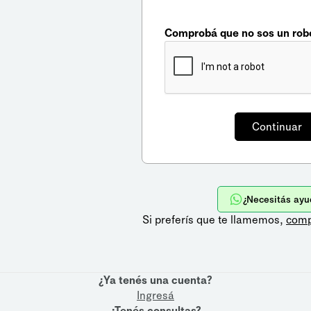
Comprobá que no sos un rob
¿Necesitás ayu
Si preferís que te llamemos,
comp
¿Ya tenés una cuenta?
Ingresá
¿Tenés consultas?