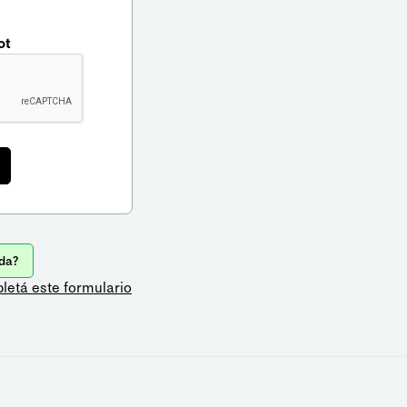
ot
da?
letá este formulario