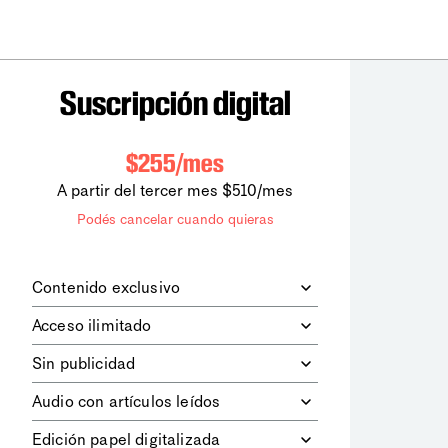
Suscripción digital
$255/mes
A partir del tercer mes $510/mes
Podés cancelar cuando quieras
Contenido exclusivo
Además de leer todos los contenidos
Acceso ilimitado
digitales de
la diaria
, podrás acceder a
los contenidos de Le Monde
Accedés sin límites a todos nuestros
Sin publicidad
diplomatique.
contenidos.
Navegá el sitio web sin espacios
Audio con artículos leídos
publicitarios.
Podrás escuchar los principales
Edición papel digitalizada
artículos del día, leídos por nuestro