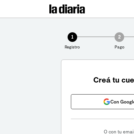
1
2
Registro
Pago
Creá tu cu
Con Googl
O con tu emai