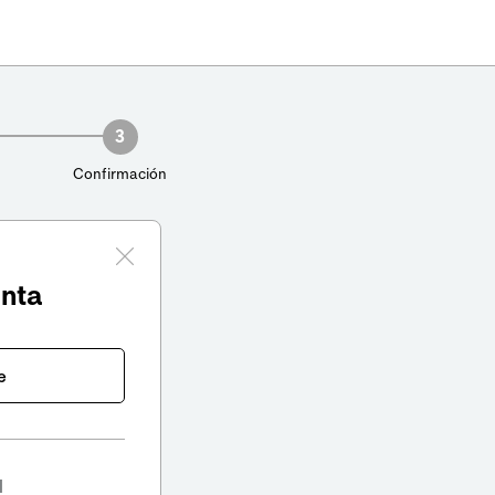
3
Confirmación
enta
e
l