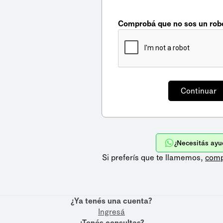
Comprobá que no sos un rob
¿Necesitás ayu
Si preferís que te llamemos,
comp
¿Ya tenés una cuenta?
Ingresá
¿Tenés consultas?