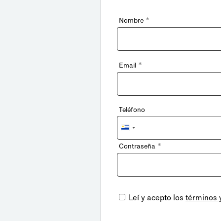
*
Nombre
*
Email
Teléfono
Uruguay
+598
*
Contraseña
Leí y acepto los
términos 