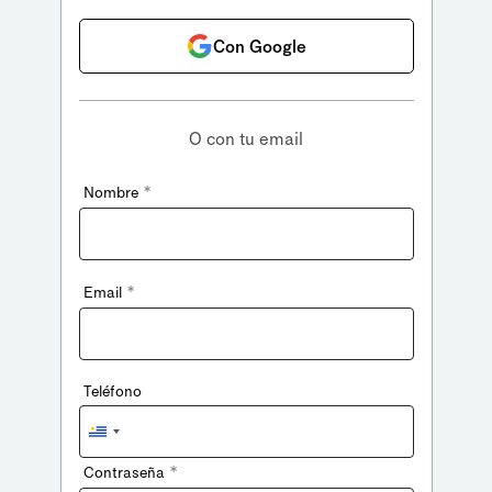
Con Google
O con tu email
*
Nombre
*
Email
Teléfono
Uruguay
+598
*
Contraseña