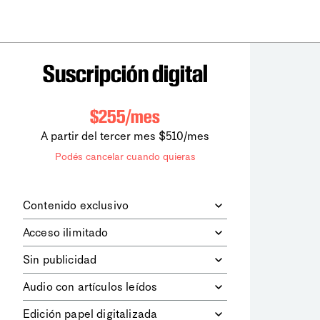
Suscripción digital
$255/mes
A partir del tercer mes $510/mes
Podés cancelar cuando quieras
Contenido exclusivo
Además de leer todos los contenidos
Acceso ilimitado
digitales de
la diaria
, podrás acceder a
los contenidos de Le Monde
Accedés sin límites a todos nuestros
Sin publicidad
diplomatique.
contenidos.
Navegá el sitio web sin espacios
Audio con artículos leídos
publicitarios.
Podrás escuchar los principales
Edición papel digitalizada
artículos del día, leídos por nuestro