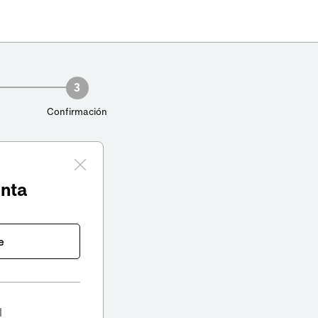
3
Confirmación
enta
e
l