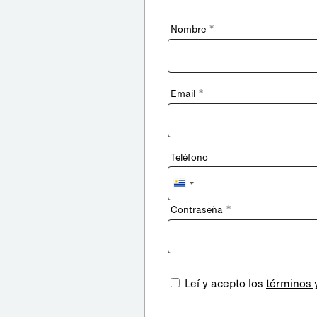
*
Nombre
*
Email
Teléfono
Uruguay
+598
*
Contraseña
Leí y acepto los
términos 