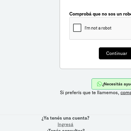
Comprobá que no sos un rob
¿Necesitás ayu
Si preferís que te llamemos,
comp
¿Ya tenés una cuenta?
Ingresá
¿Tenés consultas?