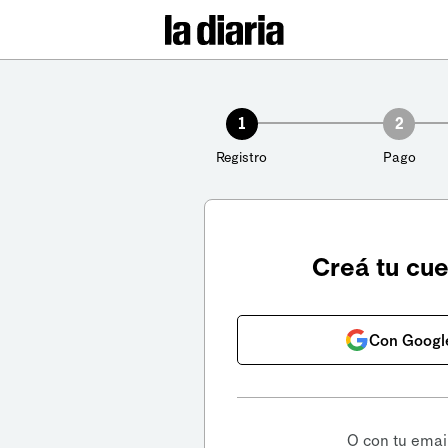
1
2
Registro
Pago
Creá tu cu
Con Googl
O con tu emai