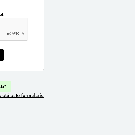
ot
da?
letá este formulario