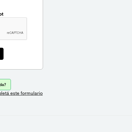
ot
da?
letá este formulario