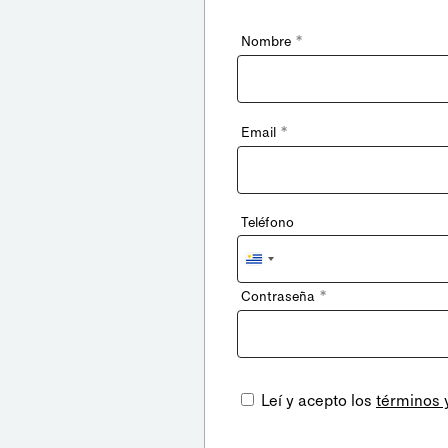
*
Nombre
*
Email
Teléfono
Uruguay
+598
*
Contraseña
Leí y acepto los
términos 