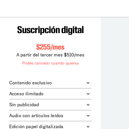
Suscripción digital
$255/mes
A partir del tercer mes $510/mes
Podés cancelar cuando quieras
Contenido exclusivo
Además de leer todos los contenidos
Acceso ilimitado
digitales de
la diaria
, podrás acceder a
los contenidos de Le Monde
Accedés sin límites a todos nuestros
Sin publicidad
diplomatique.
contenidos.
Navegá el sitio web sin espacios
Audio con artículos leídos
publicitarios.
Podrás escuchar los principales
Edición papel digitalizada
artículos del día, leídos por nuestro