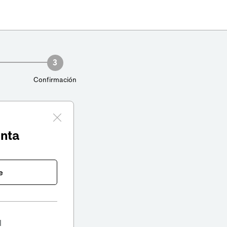
3
Confirmación
enta
e
l