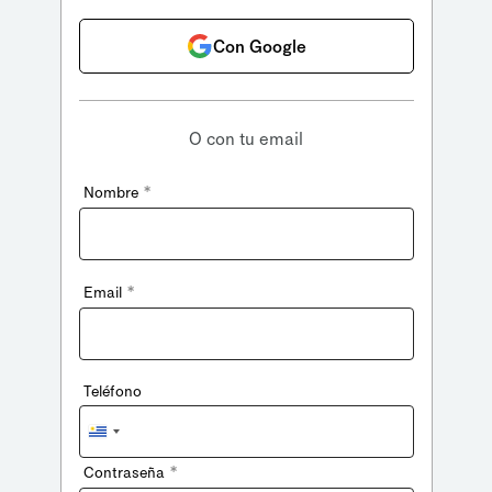
Con Google
O con tu email
*
Nombre
*
Email
Teléfono
Uruguay
+598
*
Contraseña