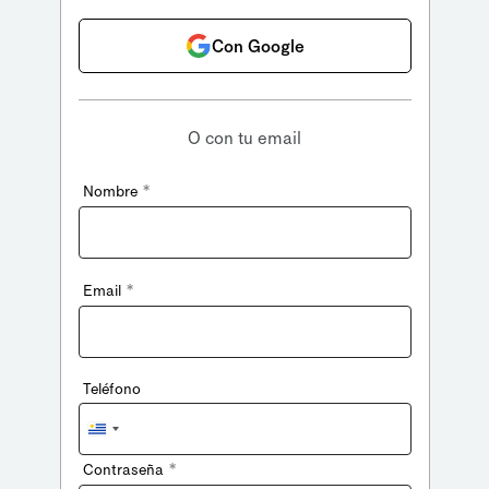
Con Google
O con tu email
*
Nombre
*
Email
Teléfono
Uruguay
+598
*
Contraseña