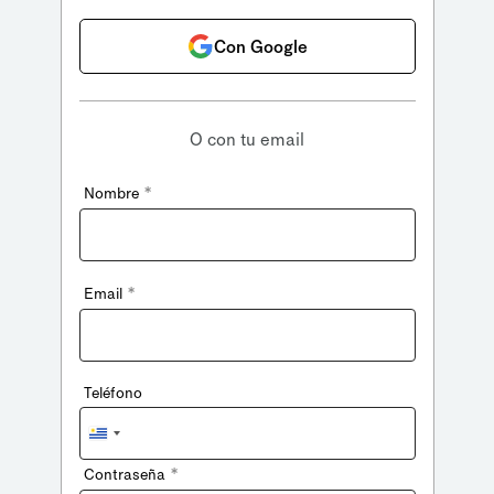
Con Google
O con tu email
*
Nombre
*
Email
Teléfono
Uruguay
+598
*
Contraseña