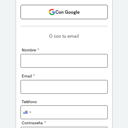
Con Google
O con tu email
*
Nombre
*
Email
Teléfono
Uruguay
+598
*
Contraseña