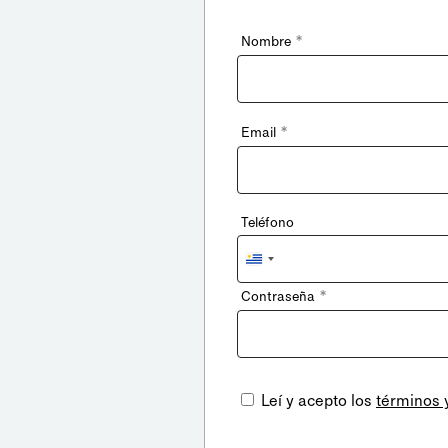
*
Nombre
*
Email
Teléfono
Uruguay
+598
*
Contraseña
Leí y acepto los
términos 