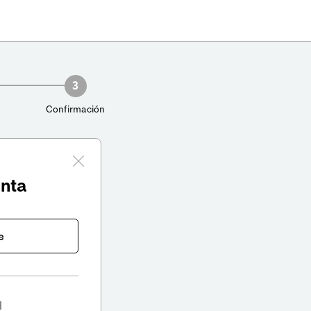
3
Confirmación
enta
e
l