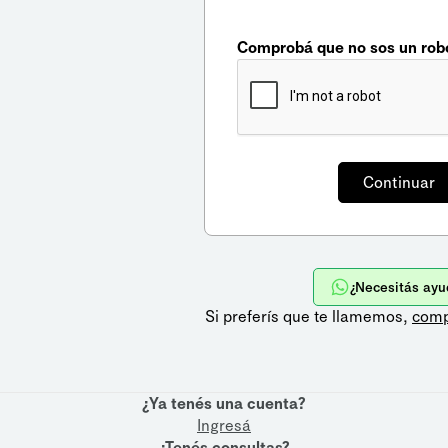
Comprobá que no sos un rob
¿Necesitás ayu
Si preferís que te llamemos,
comp
¿Ya tenés una cuenta?
Ingresá
¿Tenés consultas?