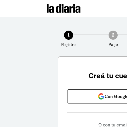
1
2
Registro
Pago
Creá tu cu
Con Googl
O con tu emai