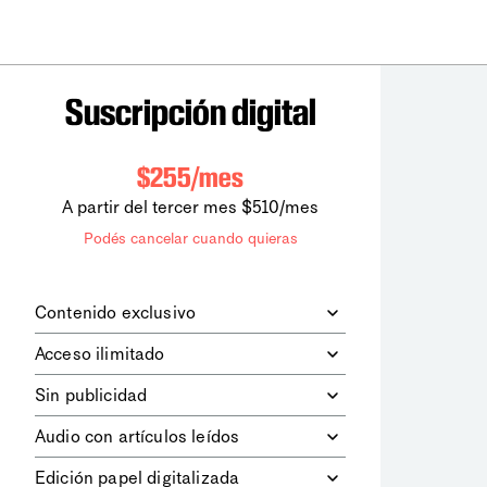
Suscripción digital
$255/mes
A partir del tercer mes $510/mes
Podés cancelar cuando quieras
Contenido exclusivo
Además de leer todos los contenidos
Acceso ilimitado
digitales de
la diaria
, podrás acceder a
los contenidos de Le Monde
Accedés sin límites a todos nuestros
Sin publicidad
diplomatique.
contenidos.
Navegá el sitio web sin espacios
Audio con artículos leídos
publicitarios.
Podrás escuchar los principales
Edición papel digitalizada
artículos del día, leídos por nuestro