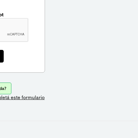
ot
da?
letá este formulario