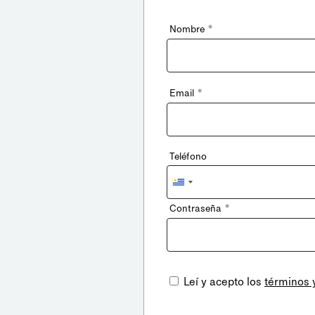
*
Nombre
*
Email
Teléfono
Uruguay
+598
*
Contraseña
Leí y acepto los
términos 