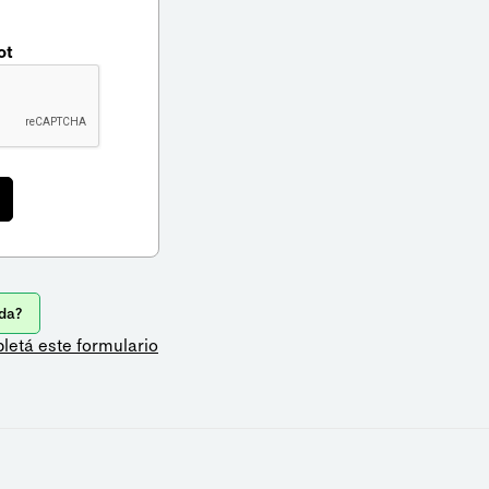
ot
da?
letá este formulario