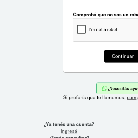
Comprobá que no sos un rob
¿Necesitás ayu
Si preferís que te llamemos,
comp
¿Ya tenés una cuenta?
Ingresá
¿Tenés consultas?