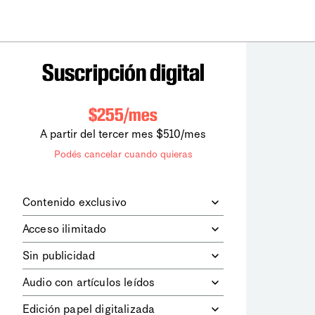
Suscripción digital
$255/mes
A partir del tercer mes $510/mes
Podés cancelar cuando quieras
Contenido exclusivo
Además de leer todos los contenidos
Acceso ilimitado
digitales de
la diaria
, podrás acceder a
los contenidos de Le Monde
Accedés sin límites a todos nuestros
Sin publicidad
diplomatique.
contenidos.
Navegá el sitio web sin espacios
Audio con artículos leídos
publicitarios.
Podrás escuchar los principales
Edición papel digitalizada
artículos del día, leídos por nuestro