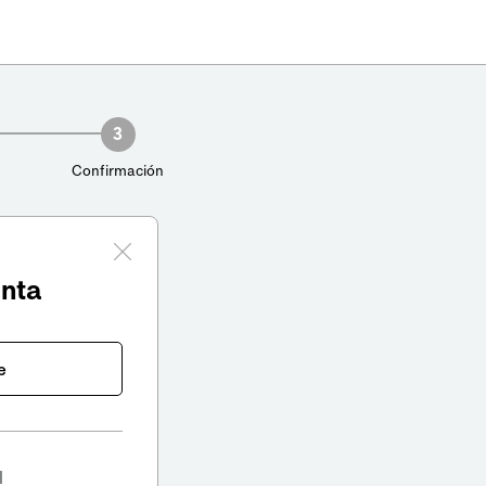
3
Confirmación
enta
e
l