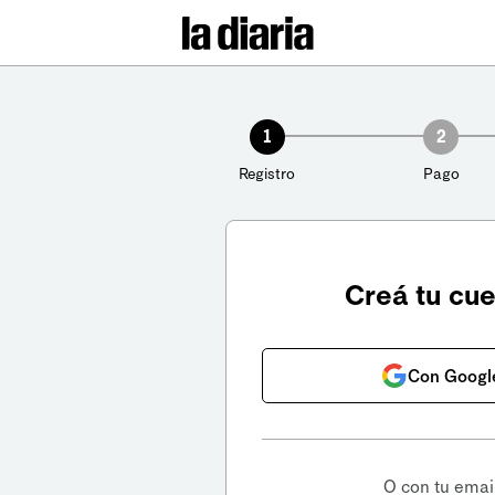
1
2
Registro
Pago
Creá tu cu
Con Googl
O con tu emai