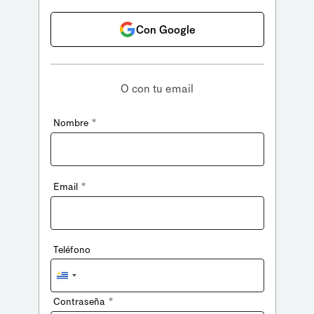
Con Google
O con tu email
*
Nombre
*
Email
Teléfono
Uruguay
+598
*
Contraseña