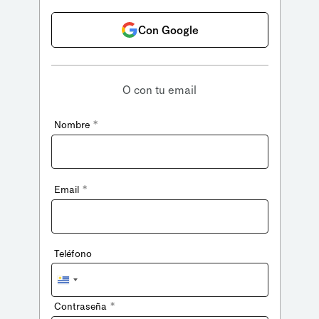
Con Google
O con tu email
*
Nombre
*
Email
Teléfono
Uruguay
+598
*
Contraseña