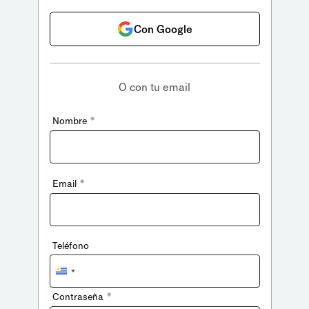
Con Google
O con tu email
*
Nombre
*
Email
Teléfono
Uruguay
+598
*
Contraseña