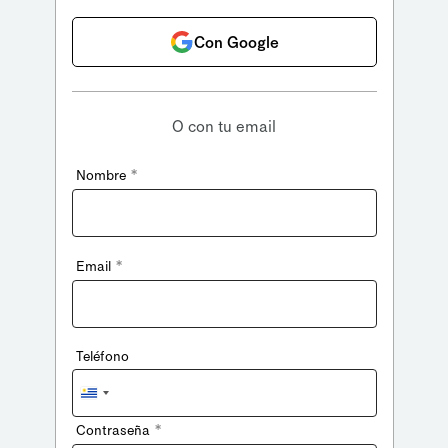
Con Google
O con tu email
*
Nombre
*
Email
Teléfono
Uruguay
+598
*
Contraseña