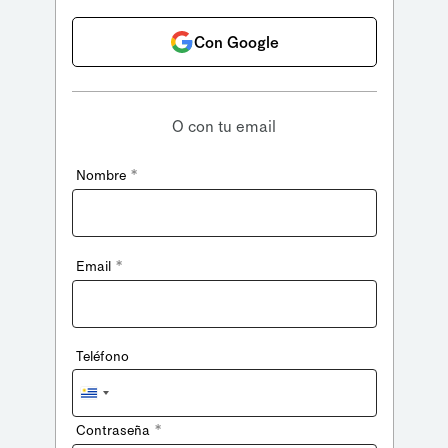
Con Google
O con tu email
*
Nombre
*
Email
Teléfono
Uruguay
+598
*
Contraseña