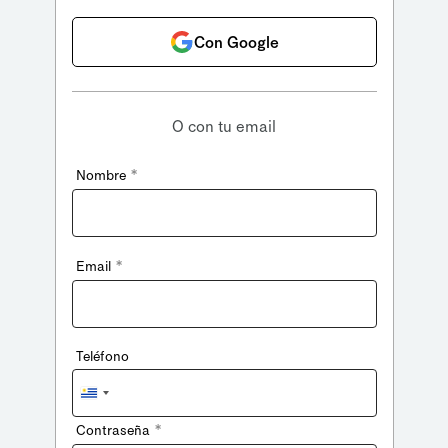
Con Google
O con tu email
*
Nombre
*
Email
Teléfono
Uruguay
+598
*
Contraseña