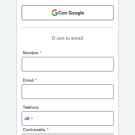
Con Google
O con tu email
*
Nombre
*
Email
Teléfono
Uruguay
+598
*
Contraseña