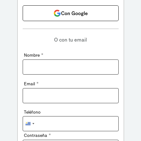
Con Google
O con tu email
*
Nombre
*
Email
Teléfono
Uruguay
+598
*
Contraseña