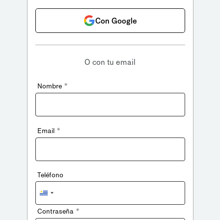
Con Google
O con tu email
*
Nombre
*
Email
Teléfono
Uruguay
+598
*
Contraseña