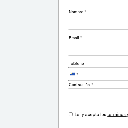
*
Nombre
*
Email
Teléfono
Uruguay
+598
*
Contraseña
Leí y acepto los
términos 