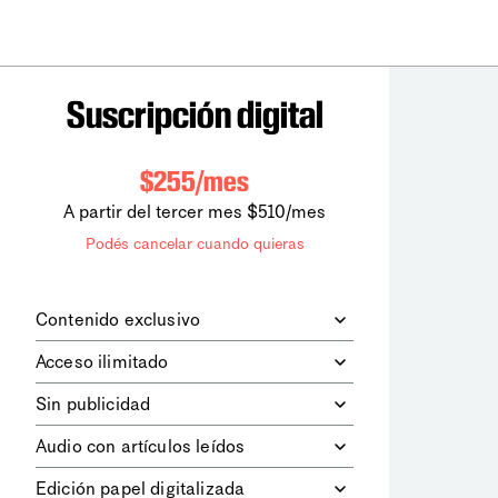
Suscripción digital
$255/mes
A partir del tercer mes $510/mes
Podés cancelar cuando quieras
Contenido exclusivo
Además de leer todos los contenidos
Acceso ilimitado
digitales de
la diaria
, podrás acceder a
los contenidos de Le Monde
Accedés sin límites a todos nuestros
Sin publicidad
diplomatique.
contenidos.
Navegá el sitio web sin espacios
Audio con artículos leídos
publicitarios.
Podrás escuchar los principales
Edición papel digitalizada
artículos del día, leídos por nuestro