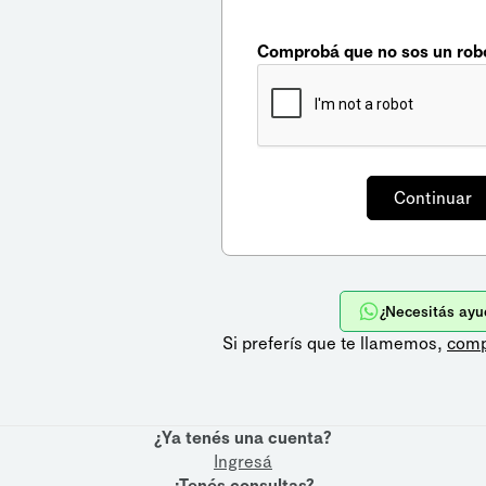
Comprobá que no sos un rob
¿Necesitás ayu
Si preferís que te llamemos,
comp
¿Ya tenés una cuenta?
Ingresá
¿Tenés consultas?