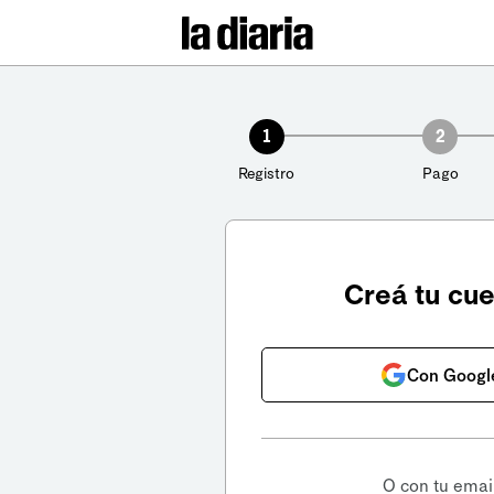
1
2
Registro
Pago
Creá tu cu
Con Googl
O con tu emai