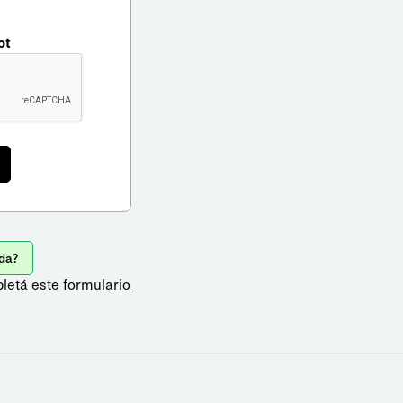
ot
da?
letá este formulario