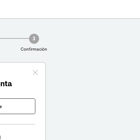
3
Confirmación
enta
e
l